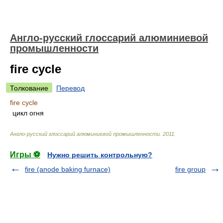
Англо-русский глоссарий алюминиевой
промышленности
fire cycle
Толкование
Перевод
fire cycle
цикл огня
Англо-русский глоссарий алюминиевой промышленности
.
2011
.
Игры ⚽
Нужно решить контрольную?
fire (anode baking furnace)
fire group