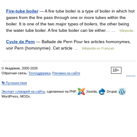
Fire-tube boiler
— A fire tube boiler is a type of boiler in which hot
gases from the fire pass through one or more tubes within the
boiler. It is one of the two major types of boilers, the other being
the water tube boiler. A fire tube boiler can be either… …
Wikipedia
Cycle de Pern
— Ballade de Pern Pour les articles homonymes,
voir Pern (homonymie). Cet article …
Wikipédia en Français
© Академик, 2000-2026
18+
Обратная связь:
Техподдержка
,
Реклама на сайте
👣 Путешествия
Экспорт словарей на сайты
, сделанные на PHP,
Joomla,
Drupal,
WordPress, MODx.